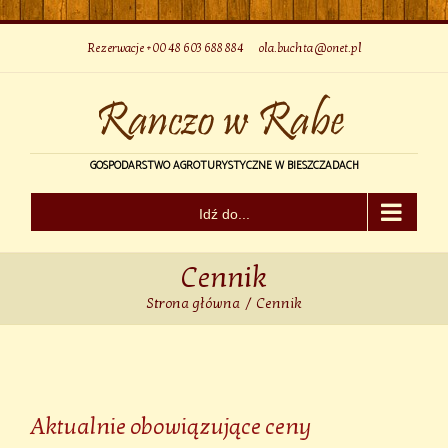
Skip
to
content
Rezerwacje +00 48 603 688 884
|
ola.buchta@onet.pl
GOSPODARSTWO AGROTURYSTYCZNE W BIESZCZADACH
Idź do...
Cennik
Strona główna
/
Cennik
Aktualnie obowiązujące ceny