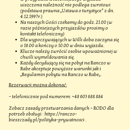
uiszczona należność nie podlega zwrotowi
(podstawa prawna „Ustawa o turystyce” z dn.
4.12.1997r.)
Na naszych Gości czekamy do godz. 21.00 (w
razie późniejszych przyjazdów prosimy o
kontakt telefoniczny)
Dla wypoczywających w Willi doba zaczyna się
o 16.00 a kończy o 10.00 w dniu wyjazdu.
Klucze należy zwrócić osobie upoważnionej w
chwili wymeldowania się.
Każdy decydujący się na pobyt na Ranczo w
Rabe akceptuje powyższe warunki jak i
„
Regulamin pobytu na Ranczo w Rabe
„.
Rezerwacji można dokonać:
– telefonicznie pod numerem: +48 603 688 884
Zobacz zasady przetwarzania danych – RODO dla
potrzeb obsługi :
https://ranczo-
bieszczady.pl/polityka-prywatnosci
.