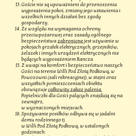
Goście nie są upoważnieni do przenoszenia
wyposażenia pokoi, zmiany jego ustawienia i
wszelkich innych działań bez zgody
gospodarzy.
Ze względu na wymagania ochrony
przeciwpożarowej oraz zasady ogólnego
bezpieczeństwa
zabronione
jest używanie w
pokojach grzałek elektrycznych, grzejników,
żelazek i innych urządzeń elektrycznych nie
będących wyposażeniem Rancza.
Z uwagi na komfort i bezpieczeństwo naszych
Gości na terenie Willi Pod Złotą Podkową, w
Powozowni (sali rekreacyjnej), w stajni oraz
wszystkich pomieszczeniach obiektu
obowiązuje
całkowity zakaz palenia.
Popielniczki dla Gości palących znajdują się na
zewnątrz,
w wyznaczonych miejscach.
Spożywanie posiłków odbywa się w jadalni
domu rodzinnego tj.
w Willi Pod Złotą Podkową, w ustalonych
godzinach: