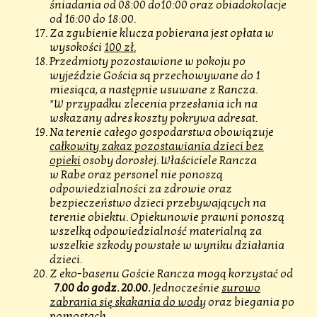
śniadania od 08:00 do10:00 oraz obiadokolacje
od 16:00 do 18:00.
Za zgubienie klucza pobierana jest opłata w
wysokości
100 zł.
Przedmioty pozostawione w pokoju po
wyjeździe Gościa są przechowywane do 1
miesiąca, a następnie usuwane z Rancza.
*W przypadku zlecenia przesłania ich na
wskazany adres koszty pokrywa adresat.
Na terenie całego gospodarstwa obowiązuje
całkowity zakaz pozostawiania dzieci bez
opieki
osoby dorosłej. Właściciele Rancza
w Rabe oraz personel nie ponoszą
odpowiedzialności za zdrowie oraz
bezpieczeństwo dzieci przebywających na
terenie obiektu. Opiekunowie prawni ponoszą
wszelką odpowiedzialność materialną za
wszelkie szkody powstałe w wyniku działania
dzieci.
Z eko-basenu Goście Rancza mogą korzystać od
7.00 do godz. 20.00.
Jednocześnie
surowo
zabrania się skakania do wody
oraz biegania po
pomostach.