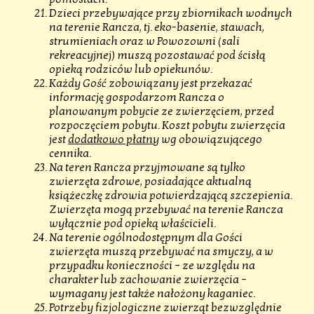
Dzieci przebywające przy zbiornikach wodnych
na terenie Rancza, tj. eko-basenie, stawach,
strumieniach oraz w Powozowni (sali
rekreacyjnej) muszą pozostawać pod ścisłą
opieką rodziców lub opiekunów.
Każdy Gość zobowiązany jest przekazać
informację gospodarzom Rancza o
planowanym pobycie ze zwierzęciem, przed
rozpoczęciem pobytu. Koszt pobytu zwierzęcia
jest
dodatkowo płatny
wg obowiązującego
cennika.
Na teren Rancza przyjmowane są tylko
zwierzęta zdrowe, posiadające aktualną
książeczkę zdrowia potwierdzającą szczepienia.
Zwierzęta mogą przebywać na terenie Rancza
wyłącznie pod opieką właścicieli.
Na terenie ogólnodostępnym dla Gości
zwierzęta muszą przebywać na smyczy, a w
przypadku konieczności – ze względu na
charakter lub zachowanie zwierzęcia –
wymagany jest także nałożony kaganiec.
Potrzeby fizjologiczne zwierząt bezwzględnie