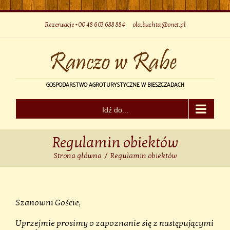
Skip
to
content
Rezerwacje +00 48 603 688 884
|
ola.buchta@onet.pl
GOSPODARSTWO AGROTURYSTYCZNE W BIESZCZADACH
Idź do...
Regulamin obiektów
Strona główna
/
Regulamin obiektów
Szanowni Goście,
Uprzejmie prosimy o zapoznanie się z następującymi