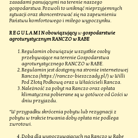
zasadami panującymi na terenie naszego
gospodarstwa. Pozwoli to uniknąć nieprzyjemnych
sytuacji oraz skoncentrować się na zapewnieniu
Państwu komfortowego i miłego wypoczynku.
R E G U L A M I N obowiązujący
w
gospodarstwie
agroturystycznym RANCZO w RABE
Regulamin obowiązuje wszystkie osoby
przebywające na terenie Gospodarstwa
agroturystycznego RANCZO w RABE.
Regulamin jest dostępny na stronie internetowej
Rancza (
https://ranczo-bieszczady.pl/
) w Willi
Pod Złotą Podkową oraz u Właścicieli Rancza.
Należność za pobyt na Ranczo oraz opłata
klimatyczna pobierane są w gotówce od Gości w
dniu przyjazdu.
*W przypadku skrócenia pobytu lub rezygnacji z
pobytu w trakcie trwania doby opłata nie podlega
zwrotowi.
Doba dla wypoczywających na Ranczo w Rabe