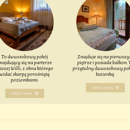
To dwuosobowy pokój
Znajduje się na pierwsz
najdujący się na parterze
piętrze i posiada balkon. 
aszej Willi, z okna którego
przytulny dwuosobowy pok
widać skarpę porośniętą
łazienką.
poziomkami.
zobacz więcej
zobacz więcej