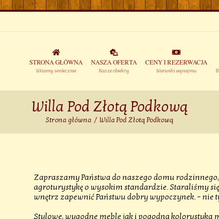
STRONA GŁÓWNA
NASZA OFERTA
CENY I REZERWACJA
Witamy serdecznie
Nasze obiekty
Warunki wynajmu
B
Willa Pod Złotą Podkową
Strona główna
/
Willa Pod Złotą Podkową
Zapraszamy Państwa do naszego domu rodzinnego,
agroturystykę o wysokim standardzie. Staraliśmy 
wnętrz zapewnić Państwu dobry wypoczynek. – nie tylk
Stylowe, wygodne meble jak i pogodna kolorystyka 