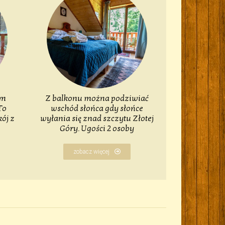
ym
Z balkonu można podziwiać
To
wschód słońca gdy słońce
ój z
wyłania się znad szczytu Złotej
Góry. Ugości 2 osoby
zobacz więcej