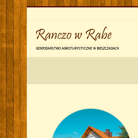
Skip
to
content
GOSPODARSTWO AGROTURYSTYCZNE W BIESZCZADACH