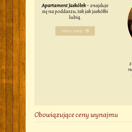
Apartament Jaskółek
– znajduje
się na poddaszu, tak jak jaskółki
lubią.
zobacz więcej
z
n
Obowiązujące ceny wynajmu